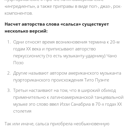
«ингредиенты», а также приправы в виде поп-, джаз-, рок-
компонентов.
Насчет авторства слова «сальса» существует
несколько версий:
Одни относят время возникновения термина к 20-м
годам ХХ века и приписывают авторство
перкуссионисту (то есть музыканту-ударнику) Чано
Позо
Другие называют автором американского музыканта
пуэрториканского происхождения Тито Пуэнте
Третьи настаивают на том, что в широкий обиход
применительно к латиноамериканской танцевальной
музыке это слово ввел Иззи Санабриа в 70-х годах ХХ
столетия
Так или иначе, сальса приобрела необыкновенную